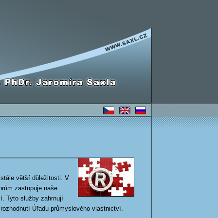
ADVOKÁTNÍ KANCELÁŘ
JUDr. PhDr. Jaromíra Saxla- VÝBĚROVÁ ŘÍZENÍ, TENDRY EU
tále větší důležitosti. V
orům zastupuje naše
í. Tyto služby zahrnují
 rozhodnutí Úřadu průmyslového vlastnictví.