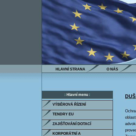
HLAVNÍ STRANA
O NÁS
:
Hlavní menu
:
DUŠ
VÝBĚROVÁ ŘÍZENÍ
Ochran
TENDRY EU
oblas
advoká
ZAJIŠŤOVÁNÍ DOTACÍ
proved
KORPORÁTNÍ A