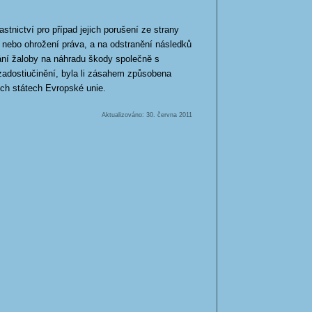
stnictví pro případ jejich porušení ze strany
ní nebo ohrožení práva, a na odstranění následků
ání žaloby na náhradu škody společně s
adostiučinění, byla li zásahem způsobena
ch státech Evropské unie.
Aktualizováno: 30. června 2011