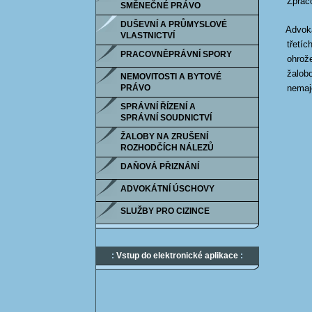
Zprac
SMĚNEČNÉ PRÁVO
DUŠEVNÍ A PRŮMYSLOVÉ
Advoká
VLASTNICTVÍ
třetíc
PRACOVNĚPRÁVNÍ SPORY
ohrož
žalob
NEMOVITOSTI A BYTOVÉ
PRÁVO
nemaj
SPRÁVNÍ ŘÍZENÍ A
SPRÁVNÍ SOUDNICTVÍ
ŽALOBY NA ZRUŠENÍ
ROZHODČÍCH NÁLEZŮ
DAŇOVÁ PŘIZNÁNÍ
ADVOKÁTNÍ ÚSCHOVY
SLUŽBY PRO CIZINCE
:
Vstup do elektronické aplikace
: