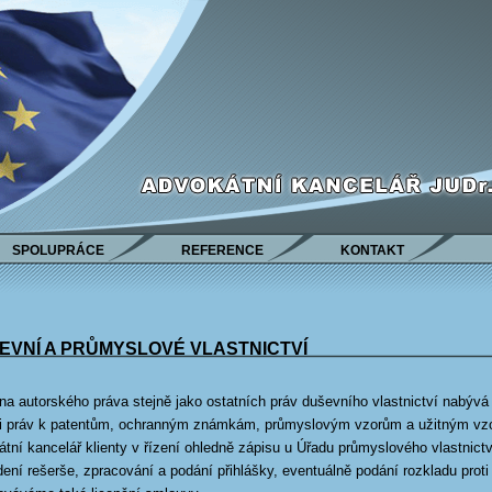
SPOLUPRÁCE
REFERENCE
KONTAKT
EVNÍ A PRŮMYSLOVÉ VLASTNICTVÍ
a autorského práva stejně jako ostatních práv duševního vlastnictví nabývá s
ti práv k patentům, ochranným známkám, průmyslovým vzorům a užitným vz
tní kancelář klienty v řízení ohledně zápisu u Úřadu průmyslového vlastnictv
ení rešerše, zpracování a podání přihlášky, eventuálně podání rozkladu proti