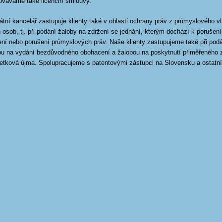
ováváme také licenční smlouvy.
tní kancelář zastupuje klienty také v oblasti ochrany práv z průmyslového vla
h osob, tj. při podání žaloby na zdržení se jednání, kterým dochází k poruše
ení nebo porušení průmyslových práv. Naše klienty zastupujeme také při pod
ou na vydání bezdůvodného obohacení a žalobou na poskytnutí přiměřeného z
etková újma. Spolupracujeme s patentovými zástupci na Slovensku a ostatní